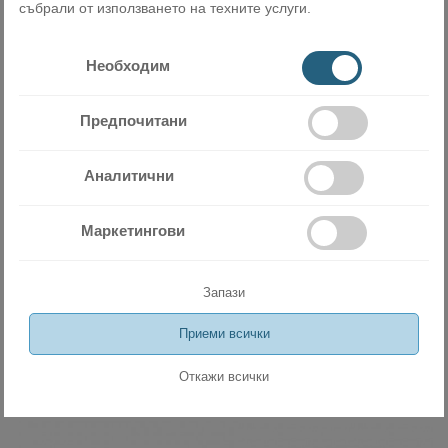
събрали от използването на техните услуги.
Необходим
Предпочитани
Аналитични
Инверторен стенен климатик General Fujitsu
Маркетингови
ASHG12KPCE/AOHG12KPCA 12 000 BTU
1399.00 лв
715.30 €
Запази
ДОБАВИ
Приеми всички
Откажи всички