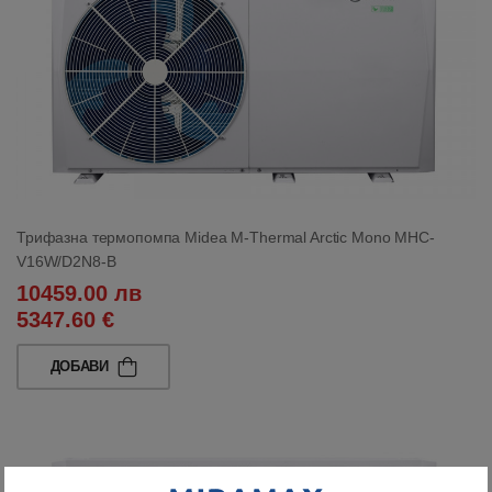
Трифазна термопомпа Midea M-Thermal Arctic Mono MHC-
V16W/D2N8-B
10459.00 лв
5347.60 €
ДОБАВИ