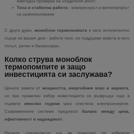
ежегодна проверка на хладилния агент;
Тиха и стабилна работа
- компресорът и вентилаторът
са шумоизолирани.
С други думи,
моноблок термопомпата
е като интелигентно
сърце на вашия дом - работи тихо, но поддържа живота в него
топъл, уютен и балансиран.
Колко струва моноблок
термопомпите и защо
инвестицията си заслужава?
Цената зависи от
мощността, енергийния клас и марката
,
но при правилен избор инвестицията се възвръща още в
първите
няколко години
чрез спестена електроенергия.
Съвременните системи предлагат
баланс между цена,
ефективност и надеждност
.
Нашите специалисти ще ви помогнат да изберете