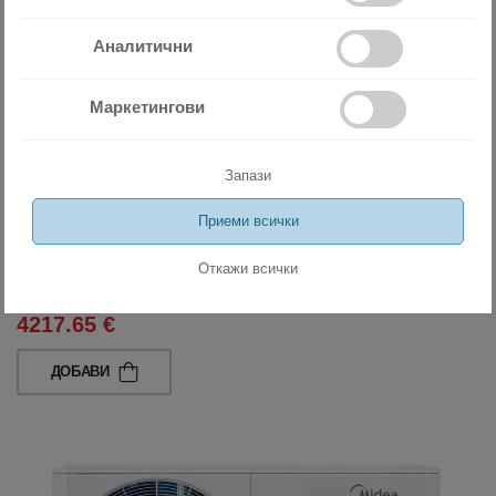
Аналитични
Маркетингови
Запази
Приеми всички
Термопомпа Midea M-Thermal Arctic Mono MHC-V10W/D2N8-B
Откажи всички
8249.00 лв
4217.65 €
ДОБАВИ