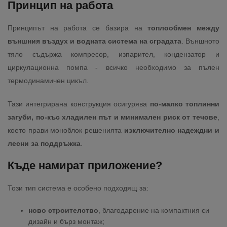
Принцип на работа
Принципът на работа се базира на
топлообмен между
външния въздух и водната система на сградата
. Външното
тяло съдържа компресор, изпарител, кондензатор и
циркулационна помпа - всичко необходимо за пълен
термодинамичен цикъл.
Тази интегрирана конструкция осигурява
по-малко топлинни
загуби, по-къс хладилен път и минимален риск от течове
,
което прави моноблок решенията
изключително надеждни и
лесни за поддръжка
.
Къде намират приложение?
Този тип система е особено подходящ за:
ново строителство
, благодарение на компактния си
дизайн и бърз монтаж;