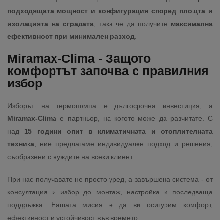
подходящата мощност и конфигурация според площта и
изолацията на сградата
, така че да получите
максимална
ефективност при минимален разход
.
Miramax-Clima - Защото
комфортът започва с правилния
избор
Изборът на термопомпа е дългосрочна инвестиция, а
Miramax-Clima
е партньор, на когото може да разчитате. С
над
15 години опит в климатичната и отоплителната
техника
, ние предлагаме индивидуален подход и решения,
съобразени с нуждите на всеки клиент.
При нас получавате не просто уред, а завършена система - от
консултация и избор до монтаж, настройка и последваща
поддръжка. Нашата мисия е да ви осигурим комфорт,
ефективност и устойчивост във времето.