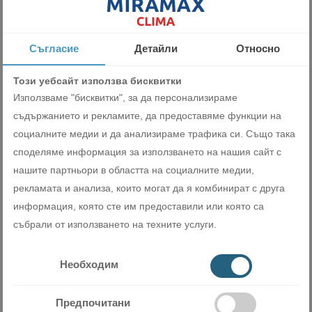
Съгласие
Детайли
Относно
Този уебсайт използва бисквитки
Използваме "бисквитки", за да персонализираме
съдържанието и рекламите, да предоставяме функции на
социалните медии и да анализираме трафика си. Също така
Термопомпа Midea M-Thermal Arctic Mono MHC-V16W/D2N8-B
споделяме информация за използването на нашия сайт с
нашите партньори в областта на социалните медии,
9959.00 лв
рекламата и анализа, които могат да я комбинират с друга
5091.96 €
информация, която сте им предоставили или която са
събрали от използването на техните услуги.
ДОБАВИ
Необходим
Предпочитани