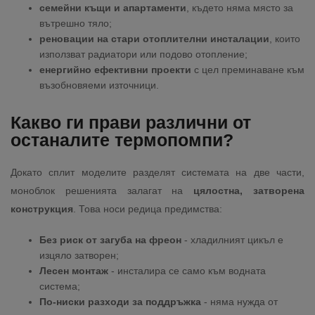
семейни къщи и апартаменти
, където няма място за
вътрешно тяло;
реновации на стари отоплителни инсталации
, които
използват радиатори или подово отопление;
енергийно ефективни проекти
с цел преминаване към
възобновяеми източници.
Какво ги прави различни от
останалите термопомпи?
Докато сплит моделите разделят системата на две части,
моноблок решенията залагат на
цялостна, затворена
конструкция
. Това носи редица предимства:
Без риск от загуба на фреон
- хладилният цикъл е
изцяло затворен;
Лесен монтаж
- инсталира се само към водната
система;
По-ниски разходи за поддръжка
- няма нужда от