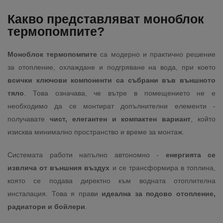
Какво представляват моноблок
термопомпите?
Моноблок термопомпите
са модерно и практично решение
за отопление, охлаждане и подгряване на вода, при което
всички ключови компоненти са събрани във външното
тяло
. Това означава, че вътре в помещението не е
необходимо да се монтират допълнителни елементи -
получавате
чист, елегантен и компактен вариант
, който
изисква минимално пространство и време за монтаж.
Системата работи напълно автономно -
енергията се
извлича от външния въздух
и се трансформира в топлина,
която се подава директно към водната отоплителна
инсталация. Това я прави
идеална за подово отопление,
радиатори и бойлери
.