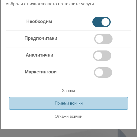
събрали от използването на техните услуги.
Необходим
Предпочитани
Аналитични
Инверторен стенен климатик General Fujitsu
Маркетингови
ASHH07KLTA/AOHH07KLTA 7 000 BTU
1149.00 лв
587.47 €
Запази
ДОБАВИ
Приеми всички
Откажи всички