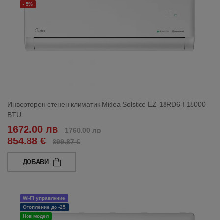
- 5%
Инверторен стенен климатик Midea Solstice EZ-18RD6-I 18000
BTU
1672.00 лв
1760.00 лв
854.88 €
899.87 €
ДОБАВИ
Wi-Fi управление
Отопление до -25
Нов модел