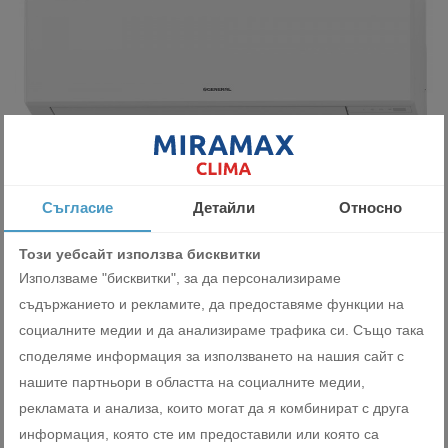
Съгласие
Детайли
Относно
Инверторен стенен климатик General Fujitsu
ASHH09KLTA/AOHH09KLTA 9 000 BTU
Този уебсайт използва бисквитки
1249.00 лв
Използваме "бисквитки", за да персонализираме
638.60 €
съдържанието и рекламите, да предоставяме функции на
социалните медии и да анализираме трафика си. Също така
ДОБАВИ
споделяме информация за използването на нашия сайт с
нашите партньори в областта на социалните медии,
рекламата и анализа, които могат да я комбинират с друга
информация, която сте им предоставили или която са