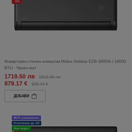
- 5%
Инверторен стенен климатик Midea Solstice EZB-18RD6-I 18000
BTU - Черен мат
1719.50 лв
1810.00 лв
879.17 €
925.44 €
ДОБАВИ
Wi-Fi управление
Отопление до -25
Нов модел