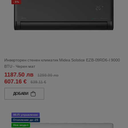
- 5%
Инверторен стенен климатик Midea Solstice EZB-09RD6-I 9000
BTU - Черен мат
1187.50 лв
1250.00 лв
607.16 €
639.11 €
ДОБАВИ
Wi-Fi управление
Отопление до -25
Нов модел