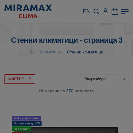
EN
Стенни климатици - страница 3
Климатици
Стенни климатици
/
/
ФИЛТЪР
Намерени са
370
резултата
Wi-Fi управление
Отопление до -25
Нов модел