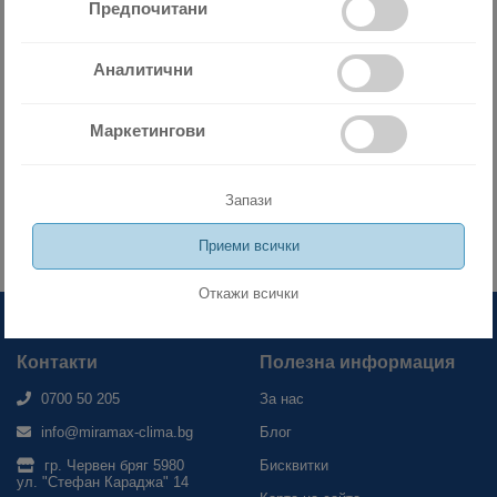
Предпочитани
Аналитични
Запишете се за новини
Маркетингови
Абонирайте се за нашия бюлетин, за да получавате
най-актуалните новини и промоции
Запази
ЗАПИШИ МЕ
Приеми всички
Откажи всички
Контакти
Полезна информация
0700 50 205
За нас
info@miramax-clima.bg
Блог
гр. Червен бряг 5980
Бисквитки
ул. "Стефан Караджа" 14