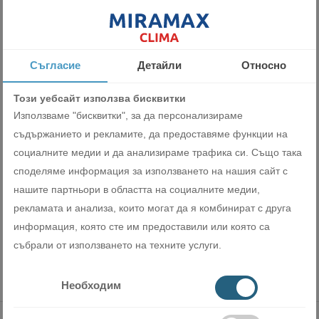
3559.61 лв
1820.00 €
Съгласие
Детайли
Относно
ВИЖ ПРОДУКТА
Този уебсайт използва бисквитки
Използваме "бисквитки", за да персонализираме
съдържанието и рекламите, да предоставяме функции на
социалните медии и да анализираме трафика си. Също така
‹
1
2
...
7
8
9
10
›
споделяме информация за използването на нашия сайт с
нашите партньори в областта на социалните медии,
рекламата и анализа, които могат да я комбинират с друга
информация, която сте им предоставили или която са
събрали от използването на техните услуги.
Необходим