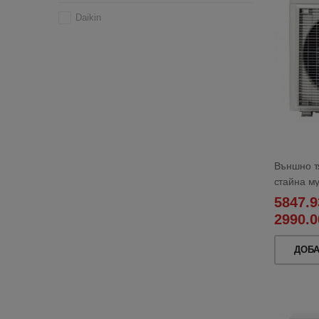
Daikin
Външно т
стайна м
5847.9
2990.0
ДОБ