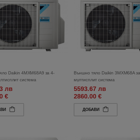
яло Daikin 4MXM68A9 за 4-
Външно тяло Daikin 3MXM68A за
ултисплит система
мултисплит система
3 лв
5593.67 лв
0 €
2860.00 €
АВИ
ДОБАВИ