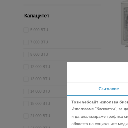
Капацитет
5 000 BTU
7 000 BTU
9 000 BTU
Външно тя
12 000 BTU
4-стайна
13 000 BTU
4791.7
2450.0
Съгласие
14 000 BTU
ДОБ
Този уебсайт използва бис
18 000 BTU
Използваме "бисквитки", за 
21 000 BTU
и да анализираме трафика си
областта на социалните медии