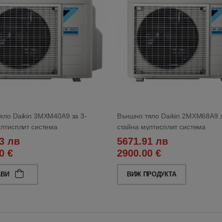
яло Daikin 3MXM40A9 за 3-
Външно тяло Daikin 2MXM68A9 з
ултисплит система
стайна мултисплит система
3 лв
5671.91 лв
0 €
2900.00 €
АВИ
ВИЖ ПРОДУКТА