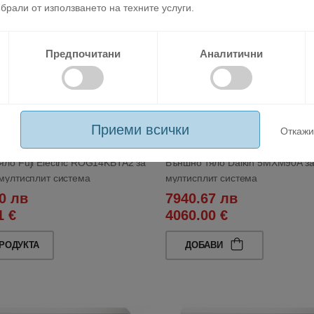
брали от използването на техните услуги.
Предпочитани
Аналитични
Приеми всички
Откажи
ло Fuji Electric ROG14KBTA2 за
Външно тяло Daikin 5MXM90A за
 мултисплит система
мултисплит система
0 лв
7940.67 лв
1 €
4060.00 €
РОДУКТА
ДОБАВИ