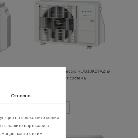
4KBTA3 за
Външно тяло Fuji Electric ROG18KBTA2 за
2-стайна мултисплит система
2796.84 лв
1430.00 €
Относно
ДОБАВИ
функции на социалните медии
т с нашите партньори в
рмация, която сте им