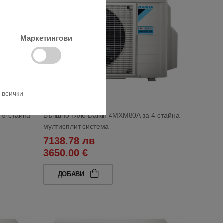
Маркетингови
 всички
 5-стайна
Външно тяло Daikin 4MXM80A за 4-стайна
мултисплит система
7138.78 лв
3650.00 €
ДОБАВИ