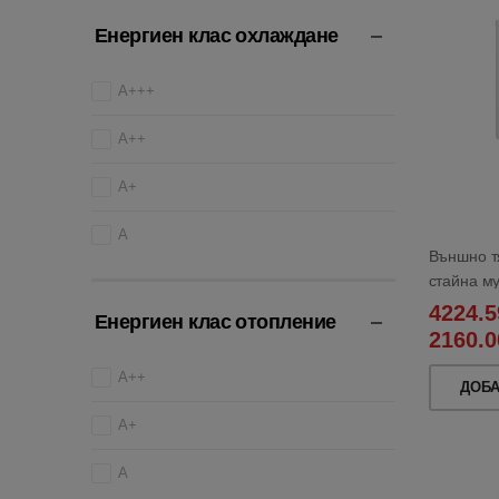
Енергиен клас охлаждане
A+++
A++
A+
A
Външно тя
стайна м
4224.5
Енергиен клас отопление
2160.0
A++
ДОБ
A+
A