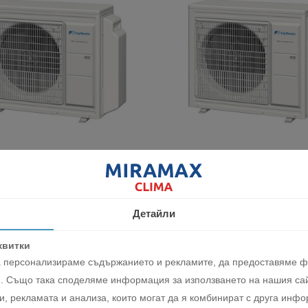
ло Fuji Electric ROG30KBTA4 за
Външно тяло Fuji Electric ROG2
 мултисплит система
3-стайна мултисплит система
8 лв
3618.29 лв
0 €
1850.00 €
Детайли
АВИ
ДОБАВИ
квитки
да персонализираме съдържанието и рекламите, да предоставяме 
. Също така споделяме информация за използването на нашия сай
, рекламата и анализа, които могат да я комбинират с друга инфо