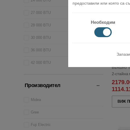
24 000 BTU
предоставили или която са съ
27 000 BTU
Необходим
28 000 BTU
30 000 BTU
36 000 BTU
Запази
42 000 BTU
Външно тя
2-стайна
2179.0
Производител
1114.1
Midea
ВИЖ П
Gree
Fuji Electric