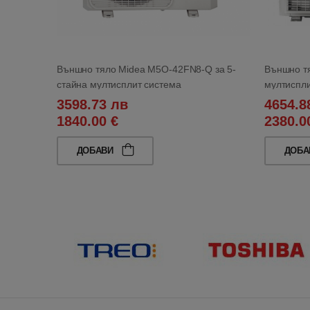
Външно тяло Midea M5O-42FN8-Q за 5-
Външно тя
стайна мултисплит система
мултиспли
3598.73 лв
4654.8
1840.00 €
2380.0
ДОБАВИ
ДОБ