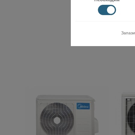
Запази
Miramax Clima