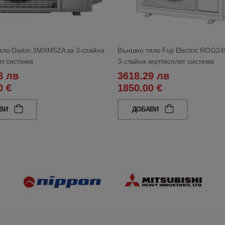
ло Daikin 3MXM52A за 3-стайна
Външно тяло Fuji Electric ROG2
т система
3-стайна мултисплит система
8 лв
3618.29 лв
0 €
1850.00 €
АВИ
ДОБАВИ