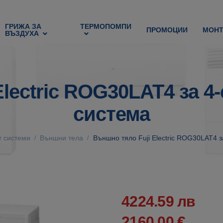
ГРИЖА ЗА
ТЕРМОПОМПИ
ПРОМОЦИИ
МОН
ВЪЗДУХА
Electric ROG30LAT4 за 4
система
т системи
Външни тела
Външно тяло Fuji Electric ROG30LAT4 
/
/
4224.59 лв
2160.00 €