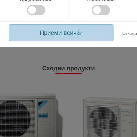
Приеми всички
Откажи
- Магазин за климатична и вентила
Сходни продукти