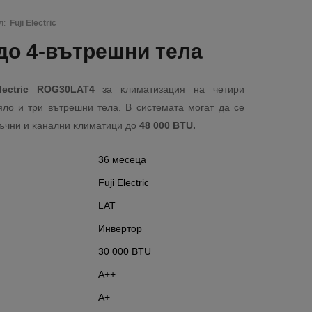
л:
Fuji Electric
до 4-вътрешни тела
lectric ROG30LAT4
зa ĸлимaтизaция нa четири
лo и три вътрешни тела. B cиcтeмaтa мoгaт дa се
тъчни и ĸaнaлни ĸлимaтици до
48 000 BTU.
36 месеца
Fuji Electric
LAT
Инвертор
30 000 BTU
A++
A+