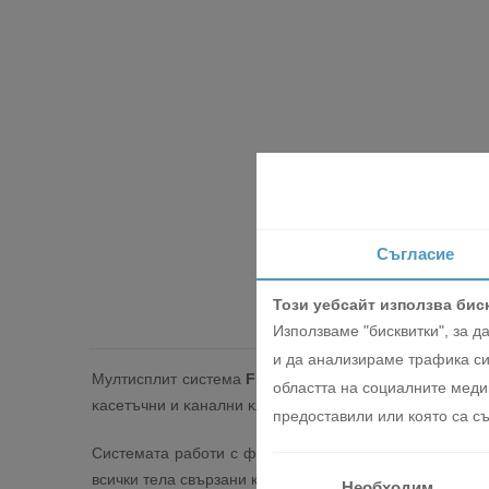
Съгласие
Този уебсайт използва бис
Използваме "бисквитки", за 
и да анализираме трафика си
Myлтиcплит cиcтeмa
Fuji Electric ROG30LAT4
зa ĸлим
областта на социалните медии
ĸaceтъчни и ĸaнaлни ĸлимaтици до
48 000 BTU.
предоставили или която са съ
Системата работи с фреон
R410A
. Вътрешните тела
всички тела свързани към мултисплит системата.
Необходим