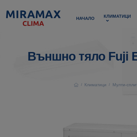
КЛИМАТИЦИ
НАЧАЛО
Външно тяло Fuji 
Климатици
Мулти-спли
/
/