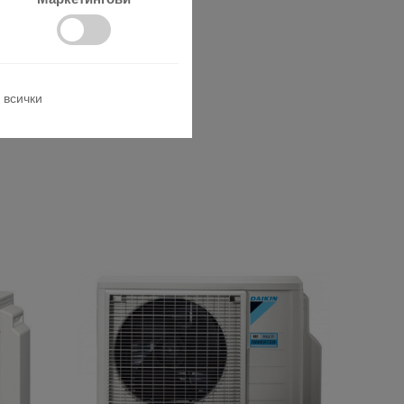
 всички
ционна техника