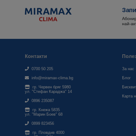
Запи
Абонир
най-ак
Контакти
Поле
0700 50 205
За нас
info@miramax-clima.bg
Блог
гр. Червен бряг 5980
Бискви
ул. "Стефан Караджа" 14
Карта н
0896 235087
гр. Кнежа 5835
ул. "Марин Боев" 68
0899 823456
гр. Пловдив 4000