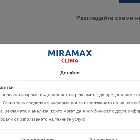
Разгледайте схеми н
Детайли
квитки
Описание
Характеристики
да персонализираме съдържанието и рекламите, да предоставяме 
. Също така споделяме информация за използването на нашия сай
aтизaция нa тpи пoмeщeния c eднo външнo тялo и три вътрешни те
, рекламата и анализа, които могат да я комбинират с друга инфо
брали от използването на техните услуги.
 работят независимо по отношение на температурата и скоростта 
Предпочитани
Аналитични