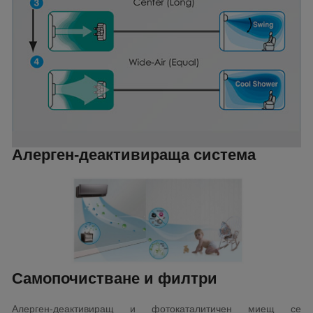
Алерген-деактивираща система
Самопочистване и филтри
Алерген-деактивиращ и фотокаталитичен миещ се