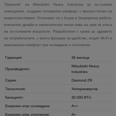
“Diamond” на Mitsubishi Heavy Industries за по-големи
помещения, създават оптимален комфорт, с висока степен на
енергоспестяване. Отличават се с бърза и безупречна работа,
елегантен дизайн и изключително ниски нива на шум за класа
на по-големите мощности. Разработени с грижа за здравето
на потребителите, с много функции за удобство, опция Wi-Fi и
максимален комфорт при охлаждане и отопление.
Гаранция:
36 месеца
Mitsubishi Heavy
Производител:
Industries
Серия:
Diamond ZR
Технология:
Хиперинвертор
Капацитет:
30 000 BTU
Енергиен клас охлаждане:
A++
Енергиен клас отопление:
A+