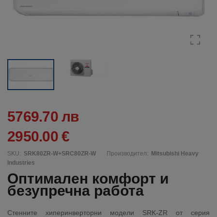
5769.70 лв
2950.00 €
SKU:
SRK80ZR-W+SRC80ZR-W
Производител:
Mitsubishi Heavy
Industries
Оптимален комфорт и
безупречна работа
Стенните хиперинверторни модели SRK-ZR от серия