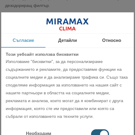
дезодориращ филтър.
Съгласие
Детайли
Относно
Този уебсайт използва бисквитки
Използваме "бисквитки", за да персонализираме
Wi-Fi адаптор (опция) и лесно за
съдържанието и рекламите, да предоставяме функции на
ползване безжично инфрачервено
социалните медии и да анализираме трафика си. Също така
дистанционно управление
споделяме информация за използването на нашия сайт с
нашите партньори в областта на социалните медии,
За контрол на температура, скорост на вентилация, режими
рекламата и анализа, които могат да я комбинират с друга
отопление, охлаждане, изсушаване. С много възможности за
информация, която сте им предоставили или която са
настройки, като напр. „Economy“ за икономия на енергия,
събрали от използването на техните услуги.
седмичен таймер, който да бъде програмиран съгласно
индивидуалните потребности, тих режим „Silent“, който може
да бъде избран за през нощта и др. Има възможност за
Необходим