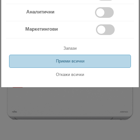
климатична и вентилационна
Аналитични
техника
Маркетингови
Сходни продукти
Запази
Приеми всички
Wi-Fi управление
Хиперинвертор
Откажи всички
Нов модел
- 5%