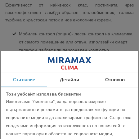
Ефективност от най-висок клас, постигната чрез
високоефективен ламбда-образен топлообменник, голяма
турбина с кръстосан поток и нов екологичен фреон.
Мобилен контрол (опция)- лесен контрол на климатика
от самото помещение или отвън, използвайки смарт
телефон, таблет или персонален компютър.
Безжичен LAN интерфейс (опция)- допълнителният
WiFi адаптер позволява контрол на климатика от
разстояние чрез телефон или таблет.
Съгласие
Детайли
Относно
Този уебсайт използва бисквитки
Използваме "бисквитки", за да персонализираме
съдържанието и рекламите, да предоставяме функции на
Miramax Clima
- Магазин за
социалните медии и да анализираме трафика си. Също така
климатична и вентилационна
споделяме информация за използването на нашия сайт с
нашите партньори в областта на социалните медии,
техника