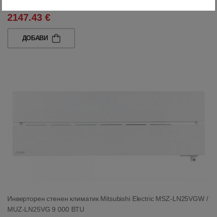
4200.00 лв
2147.43 €
ДОБАВИ
Инверторен стенен климатик Mitsubishi Electric MSZ-LN25VGW /
MUZ-LN25VG 9 000 BTU