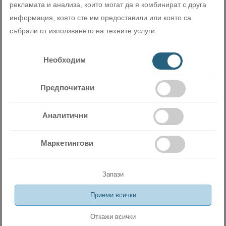
рекламата и анализа, които могат да я комбинират с друга
информация, която сте им предоставили или която са
събрали от използването на техните услуги.
Сходни продукти
Необходим
Предпочитани
Аналитични
Маркетингови
Запази
Приеми всички
Инверторен климатик Daikin Sensira FTXF71F+RXF71F 24 000
Откажи всички
BTU