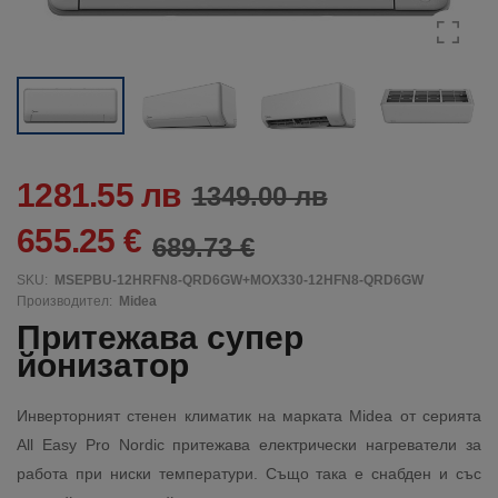
1281.55 лв
1349.00 лв
655.25 €
689.73 €
SKU:
MSEPBU-12HRFN8-QRD6GW+MOX330-12HFN8-QRD6GW
Производител:
Midea
Притежава супер
йонизатор
Инверторният стенен климатик на марката Midea от серията
All Easy Pro Nordic притежава електрически нагреватели за
работа при ниски температури. Също така е снабден и със