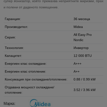
супер йонизатор, който премахва неприятните миризми, прах
и полени от даденото помещение.
Гаранция:
36 месеца
Производител:
Midea
All Easy Pro
Серия:
Nordic
Технология:
Инвертор
Капацитет:
12 000 BTU
Енергиен клас охлаждане:
A+++
Енергиен клас отопление:
A++
Консумация при охлаждане/отопление:
0.88 / 0.99 kW
Отдавана мощност охлаждане/
3.52 / 3.96 kW
отопление:
Марка: