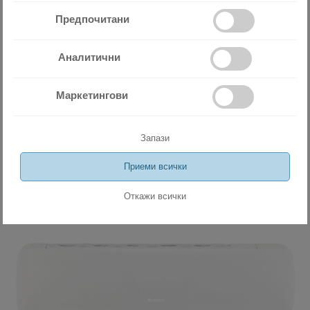
Предпочитани
Miramax Clima
- Магазин за
Аналитични
климатична и вентилационна
Маркетингови
техника
Запази
Сходни продукти
Приеми всички
Откажи всички