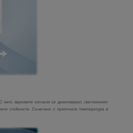
него звуковите сигнали се деактивират, светлинният
ите стойности. Съчетано с приятната температура в