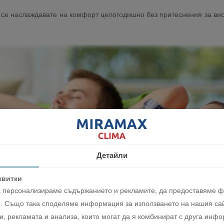
е се наслаждавате на комфорт целогодишно без притеснения за ви
Детайли
квитки
да персонализираме съдържанието и рекламите, да предоставяме 
. Също така споделяме информация за използването на нашия сай
, рекламата и анализа, които могат да я комбинират с друга инфо