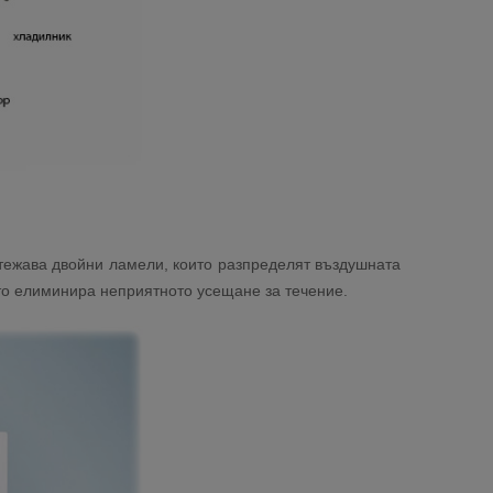
ритежава двойни ламели, които разпределят въздушната
ето елиминира неприятното усещане за течение.