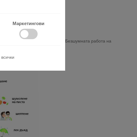
Маркетингови
ра, без да нарушават тишината. Безшумната работа на
 всички