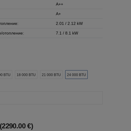
A++
A+
топление:
2.01 / 2.12 kW
/отопление:
7.1 / 8.1 kW
00 BTU
18 000 BTU
21 000 BTU
24 000 BTU
(2290.00 €)