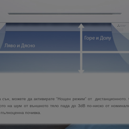
 сън, можете да активирате “Нощен режим“ от дистанционното. С 
вото на шум от външното тяло пада до 3dB по-ниско от номиналн
 пълноценна почивка.