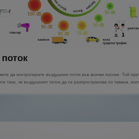
 поток
ожете да контролирате въздушния поток във всички посоки. Той п
ите така, че въздушният поток да се разпространява по тавана, ко