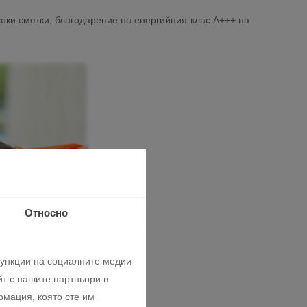
соки сметки, благодарение на енергийния клас А+++ на
Относно
функции на социалните медии
т с нашите партньори в
рмация, която сте им