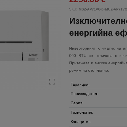
SKU:
MSZ-AP71VGK+MUZ-AP71V
Изключително
енергийна еф
Инверторният климатик на яп
000 BTU се отличава с изчи
Притежава и висока енергийна
режим на отопление.
Гаранция:
Производител:
Серия:
Технология:
Капацитет: