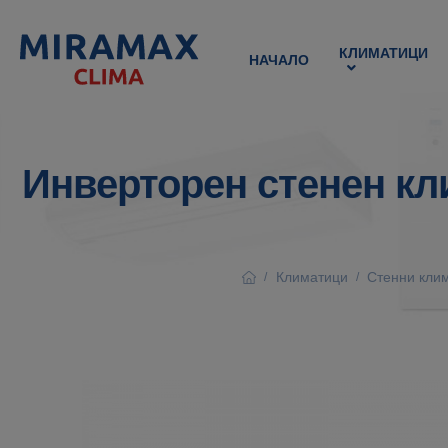
КЛИМАТИЦИ
НАЧАЛО
Инверторен стенен кли
Климатици
Стенни кли
/
/