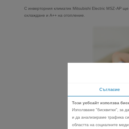
С инверторния климатик Mitsubishi Electric MSZ-AP щ
охлаждане и А++ на отопление.
Съгласие
Този уебсайт използва бис
Използваме "бисквитки", за 
и да анализираме трафика си
областта на социалните медии