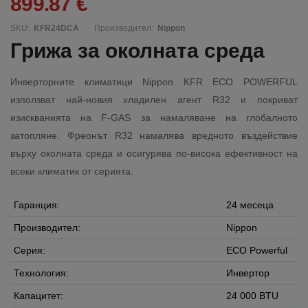
899.87 €
SKU:
KFR24DCA
Производител:
Nippon
Грижа за околната среда
Инверторните климатици Nippon KFR ECO POWERFUL
използват най-новия хладилен агент R32 и покриват
изискванията на F-GAS за намаляване на глобалното
затопляне. Фреонът R32 намалява вредното въздействие
върху околната среда и осигурява по-висока ефективност на
всеки климатик от серията.
Гаранция:
24 месеца
Производител:
Nippon
Серия:
ECO Powerful
Технология:
Инвертор
Капацитет:
24 000 BTU