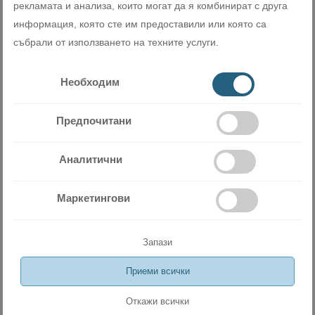
рекламата и анализа, които могат да я комбинират с друга
Затопляне
информация, която сте им предоставили или която са
събрали от използването на техните услуги.
В режим на затопляне вентилационната клапа пада
надолу, горещият въздух се концентрира и насочва
Необходим
надолу, създавайки по този начин ефект на подово
отопление.
Предпочитани
Супер тих работен режим
Аналитични
Климатикът разполага с технология за оптимизиран
въздушен поток и е снабден с турбина с голям
Маркетингови
диаметър и високо ефективен PG мотор. Всичко това
позволява на вътрешното тяло да разпределя по-
Запази
добре въздуха, а въздушният поток да е с шум под 21
децибела, което осигурява комфортна и спокойна
Приеми всички
среда за сън.
Откажи всички