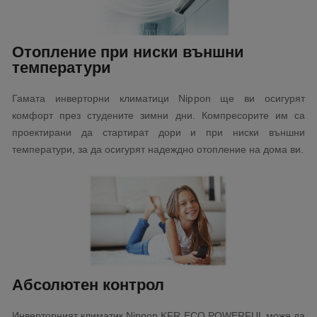
Отопление при ниски външни
температури
Гамата инверторни климатици Nippon ще ви осигурят
комфорт през студените зимни дни. Компресорите им са
проектирани да стартират дори и при ниски външни
температури, за да осигурят надеждно отопление на дома ви.
Абсолютен контрол
Инверторният климатик Nippon KFR ECO POWERFUL може да