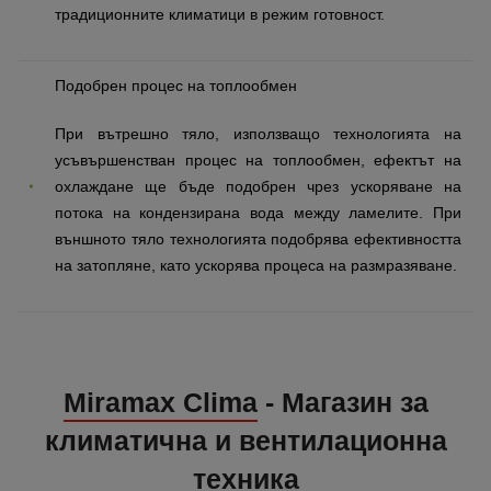
традиционните климатици в режим готовност.
Подобрен процес на топлообмен
При вътрешно тяло, използващо технологията на
усъвършенстван процес на топлообмен, ефектът на
охлаждане ще бъде подобрен чрез ускоряване на
потока на кондензирана вода между ламелите. При
външното тяло технологията подобрява ефективността
на затопляне, като ускорява процеса на размразяване.
Miramax Clima
- Магазин за
климатична и вентилационна
техника