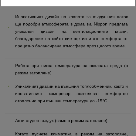
Иновативна клапа за въздушен поток
Иновативният дизайн на клапата за въздушния поток
ще подобри атмосферата в дома ви. Nippon предлага
уникален дизайн на вентилационните клапи,
благодарение на който вие ще изпитате комфорта от
прецизно балансирана атмосфера през цялото време.
Работа при ниска температура на околната среда (в
режим затопляне)
Уникалният дизайн на външния топлообменник, както и
иновативният компресор позволяват комфортно
отопление при външни температури до -15°C.
Анти студен въздух (само в режим затопляне)
Когато пуснете климатика в режим на затопляне,