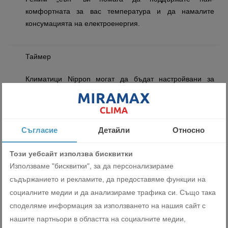
комфортната за вас температура и да намалите
консумацията на електроенергия.
Таймер
Климатици Nippon могат да бъдат настройвани за
автоматично включване или изключване по всяко
време на денонощието.
Съгласие
Детайли
Относно
Охлаждане
Този уебсайт използва бисквитки
В режим на охлаждане вентилационната клапа се
Използваме "бисквитки", за да персонализираме
вдига нагоре, студеният въздух се концентрира и се
съдържанието и рекламите, да предоставяме функции на
издига нагоре и след това бавно пада надолу, като се
социалните медии и да анализираме трафика си. Също така
създава ефект на охлаждане, подобен на
споделяме информация за използването на нашия сайт с
разпределение на въздушната струя чрез душ.
нашите партньори в областта на социалните медии,