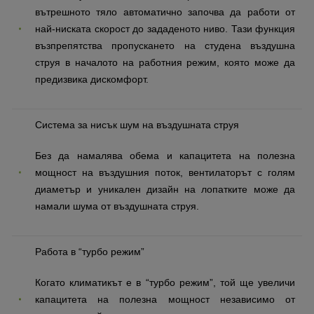
вътрешното тяло автоматично започва да работи от
най-ниската скорост до зададеното ниво. Тази функция
възпрепятства пропускането на студена въздушна
струя в началото на работния режим, която може да
предизвика дискомфорт.
Система за нисък шум на въздушната струя
Без да намалява обема и капацитета на полезна
мощност на въздушния поток, вентилаторът с голям
диаметър и уникален дизайн на лопатките може да
намали шума от въздушната струя.
Работа в “турбо режим”
Когато климатикът е в “турбо режим”, той ще увеличи
капацитета на полезна мощност независимо от