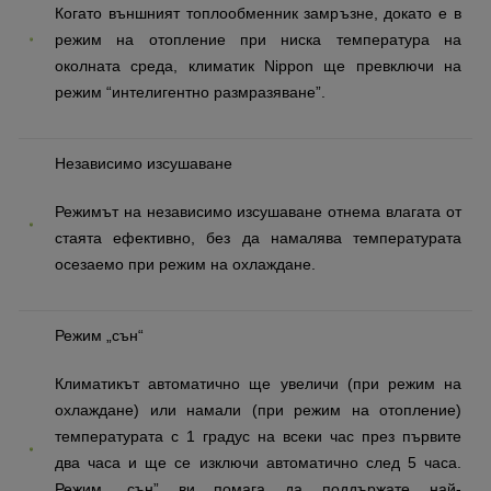
Когато външният топлообменник замръзне, докато е в
режим на отопление при ниска температура на
околната среда, климатик Nippon ще превключи на
режим “интелигентно размразяване”.
Независимо изсушаване
Режимът на независимо изсушаване отнема влагата от
стаята ефективно, без да намалява температурата
осезаемо при режим на охлаждане.
Режим „сън“
Климатикът автоматично ще увеличи (при режим на
охлаждане) или намали (при режим на отопление)
температурата с 1 градус на всеки час през първите
два часа и ще се изключи автоматично след 5 часа.
Режим „сън” ви помага да поддържате най-