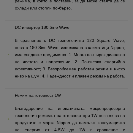
режима, в който е поставен, за да може стаята да се
охлади или стопли по-бързо.
DC инвертор 180 Sine Wave
В сравнение с DC технологията 120 Square Wave,
новата 180 Sine Wave, използвана в климатици Nippon,
има следните предимства: 1. Много по-широк диапазон
на честота и напрежение; 2. По-висока енергийна
ефективност; 3. Безпроблемен работен режим и ниско
ниво на шум; 4. Надеждност и плавен режим на работа.
Режим на готовност 1W
Благодарение на иновативната микропроцесорна
технология режимът на готовност при 1W позволява на
продуктите с марка Nippon да намалят консумацията
на енергия от 4-5W до 1W в сравнение с