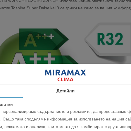
AS-16PKVPG-E+RAS-16PAVPG-E използва най-иновативната техноло
тик Toshiba Super Daiseikai 9 се грижи не само за вашия комфорт,
Детайли
квитки
да персонализираме съдържанието и рекламите, да предоставяме 
. Също така споделяме информация за използването на нашия сай
, рекламата и анализа, които могат да я комбинират с друга инфо