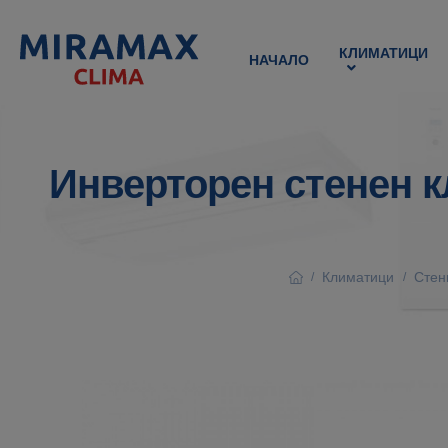
КЛИМАТИЦИ
НАЧАЛО
Инверторен стенен к
Климатици
Стен
/
/