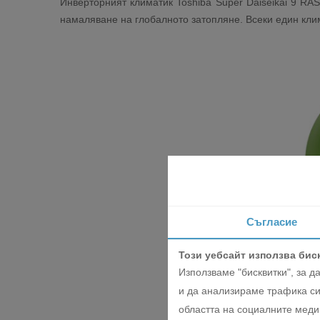
Инверторният климатик Toshiba Super Daiseikai 9 R
намаляване на глобалното затопляне. Всеки един клима
Съгласие
Този уебсайт използва бис
Използваме "бисквитки", за 
и да анализираме трафика си
областта на социалните медии