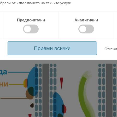
брали от използването на техните услуги.
Предпочитани
Аналитични
итие (Magic coil) на алуминиевите ламели на топлообменника на 
появата на мухъл и неприятна миризма. Освен това покритието п
Приеми всички
Откажи