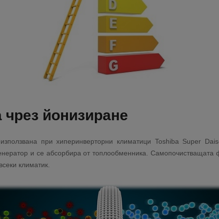
 чрез йонизиране
 използвана при хиперинверторни климатици Toshiba Super Daise
енератор и се абсорбира от топлообменника. Самопочистващата 
всеки климатик.