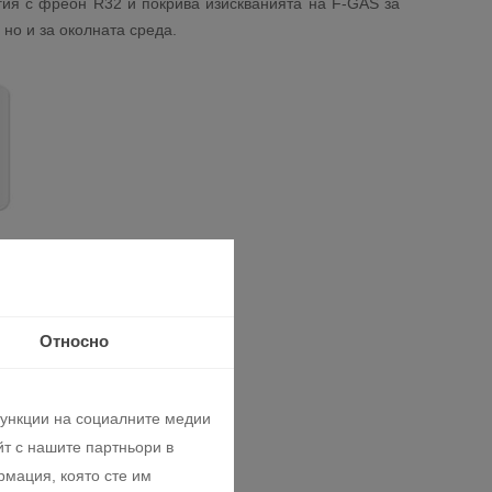
гия с фреон R32 и покрива изискванията на F-GAS за
 но и за околната среда.
Относно
функции на социалните медии
т с нашите партньори в
рмация, която сте им