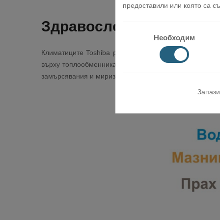
предоставили или която са съ
Здравословна среда
Необходим
Климатиците Toshiba разполагат със специално покр
върху топлообменника и турбината и предотвратява 
замърсявания и миризми само с вода.
Запази