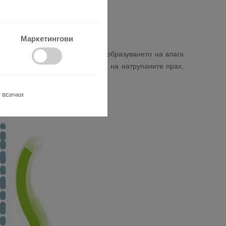
Маркетингови
вътрешното тяло. То намалява образуването на влага
озволява лесното отстраняване на натрупаните прах,
 всички