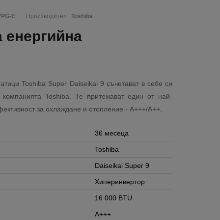
VPG-E
Производител:
Toshiba
а енергийна
тици Toshiba Super Daiseikai 9 съчетават в себе си
 компанията Toshiba. Те притежават един от най-
фективност за охлаждане и отопление - A+++/A++.
36 месеца
Toshiba
Daiseikai Super 9
Хиперинвертор
16 000 BTU
A+++