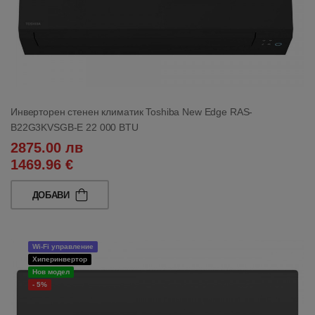
Инверторен стенен климатик Toshiba New Edge RAS-
B22G3KVSGB-E 22 000 BTU
2875.00 лв
1469.96 €
ДОБАВИ
Wi-Fi управление
Хиперинвертор
Нов модел
- 5%