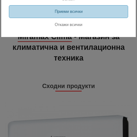
Приеми всички
Откажи всички
Miramax Clima
- Магазин за
климатична и вентилационна
техника
Сходни продукти