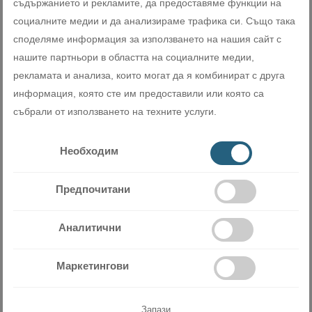
съдържанието и рекламите, да предоставяме функции на
качествата на въздуха.
социалните медии и да анализираме трафика си. Също така
споделяме информация за използването на нашия сайт с
нашите партньори в областта на социалните медии,
рекламата и анализа, които могат да я комбинират с друга
информация, която сте им предоставили или която са
събрали от използването на техните услуги.
Фреон R32
Необходим
Стенна серия YUKAI работи с новия фреон R32. Моделите
Предпочитани
съчетават в себе си отлична ефективност и по-ниското
замърсяване на околната среда, благодарение на фреон
Аналитични
R32.
Маркетингови
Запази