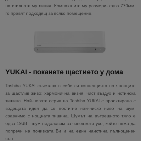
на стилната му линия. Компактните му размери- едва 770мм,
го правят подходящ за всяко помещение.
YUKAI - поканете щастието у дома
Toshiba YUKAI съчетава в себе си концепцията на японците
за щастлив живо: хармонична визия, чист въздух и истинска
тишина. Най-новата серия на Toshiba YUKAI е проектирана с
водещата идея да се постигне най-ниско ниво на шум,
сравнимо с нощната тишина. Шумът на вътрешното тяло е
едва 19dB - шум недоловим за човешкото ухо, който няма да
попречи на почивката Ви и на един наистина пълноценен
сън.