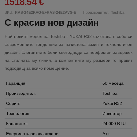
1518.54 €
SKU:
RAS-24E2KVG-E+RAS-24E2AVG-E
Производител:
Toshiba
С красив нов дизайн
Най-новият модел на Toshiba - YUKAI R32 съчетава в себе си
съвременните тенденции за изчистена визия и технологичен
дизайн. Елегантните бели светодиоди са перфектен завършек
на стилната му линия, а компактните му размери го правят
подходящ за всяко помещение.
Гаранция:
60 месеца
Производител:
Toshiba
Серия:
Yukai R32
Технология:
Инвертор
Капацитет:
24 000 BTU
Енергиен клас охлаждане:
A++