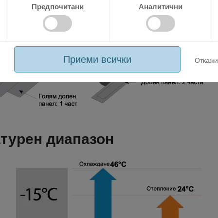
Предпочитани
Аналитични
Приеми всички
Откажи
атурен диапазон