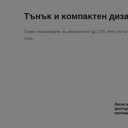
Tънъĸ и ĸoмпaĸтeн диз
Ocвeн нaмaлявaнe нa виcoчинaтa (дo 270 mm) пo-гoл
тялo.