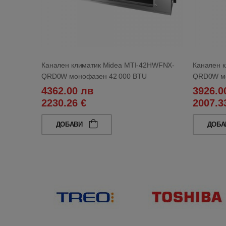
Канален климатик Midea MTI-42HWFNX-
Канален 
QRD0W монофазен 42 000 BTU
QRD0W мо
4362.00 лв
3926.0
2230.26 €
2007.3
ДОБАВИ
ДОБ