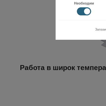
Необходим
Запази
Работа в широк темпер