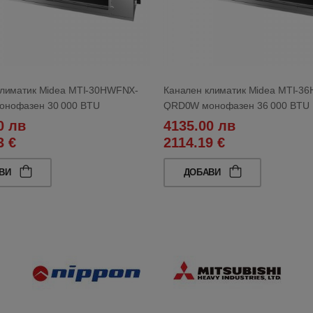
климатик Midea MTI-30HWFNX-
Канален климатик Midea MTI-3
нофазен 30 000 BTU
QRD0W монофазен 36 000 BTU
0 лв
4135.00 лв
3 €
2114.19 €
АВИ
ДОБАВИ