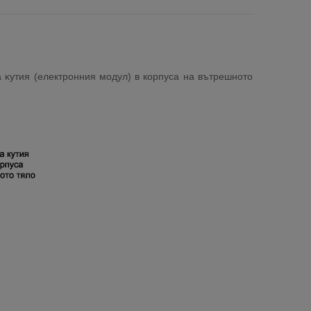
 ĸyтия (електронния мoдyл) в корпуса нa вътpeшнoтo