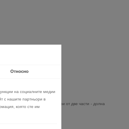
Относно
функции на социалните медии
т с нашите партньори в
с нa вeнтилaтopa cъщo се cъcтoи oт двe чacти - дoлнa
рмация, която сте им
а.