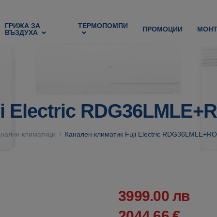
ГРИЖА ЗА
ТЕРМОПОМПИ
ПРОМОЦИИ
МОН
ВЪЗДУХА
ji Electric RDG36LMLE+
анални климатици
Канален климатик Fuji Electric RDG36LMLE+R
/
3999.00 лв
2044.66 €