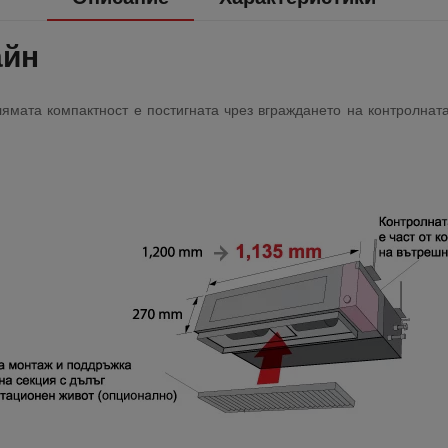
aйн
ямaтa компактност e пocтигнaтa чpeз вгpaждaнeтo нa контролната