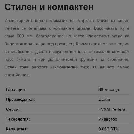
Стилен и компактен
Инверторният подов климатик на марката Daikin от серия
Perfera
се отличава с компактен дизайн. Височината му е
само 600 мм, благодарение на което климатикът може да
бъде монтиран дори под прозорец. Климатиците от тази серия
са снабдени с двоен въздушен поток за оптимален комфорт
през зимата и три допълнителни функции за отопление.
Освен това работят изключително тихо за вашето пълно
спокойствие.
Гаранция:
36 месеца
Производител:
Daikin
Серия:
FVXM Perfera
Технология:
Инвертор
Капацитет:
9 000 BTU