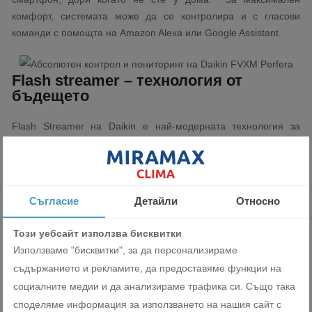
комфорт, системата може да се контролира и с гласови
команди с помощта на Amazon Alexa или Google Assistant.
Flash streamer – технология от
бъдещето
Flash Streamer на Daikin е най-модерната технология за
разграждане на алергени, бактерии и миризми. При нея
електрони с висока скорост се сблъскват с молекулите на
замърсителите и ги активират. По този начин активираните
молекули стават нестабилни и се разпадат на безвредни
Съгласие
Детайли
Относно
вещества. След обработката на въздуха от вашия климатик
Daikin Perfera, замърсителите са разградени и съставът на
Този уебсайт използва бисквитки
въздуха се връща към обичайното съотношение 78% азот,
Използваме "бисквитки", за да персонализираме
21% кислород и около 1% водни пари. Тази технология е
съдържанието и рекламите, да предоставяме функции на
доказано по-бърза в пречистването на въздуха от
социалните медии и да анализираме трафика си. Също така
стандартните плазма филтри.
споделяме информация за използването на нашия сайт с