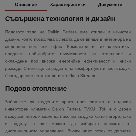
Описание
Характеристики
Документи
Съвършена технология и дизайн
Подовото тяло на Daikin Perfera има стилен и изчистен
дизайн, което позволява с лекота да се впише в интериора на
модерния дом или офис. Компактен и тих климатикът
предлага най-добрите възможности за отопление и
охлаждане при висока енергийна ефективност и ниски
разходи. С него ще се радвате на комфорт, уют и чист въздух,
благодарение на технологията Flash Streamer.
Подово отопление
Забравете за студените крака през зимата с подовия
инверторен климатик Daikin Perfera FVXM. Той е с двоен
въздушен поток и може да насочва въздуха както нагоре, така
и надолу, а вие можете да избирате посоката от
дистанционното управление. Въздушният поток от долната