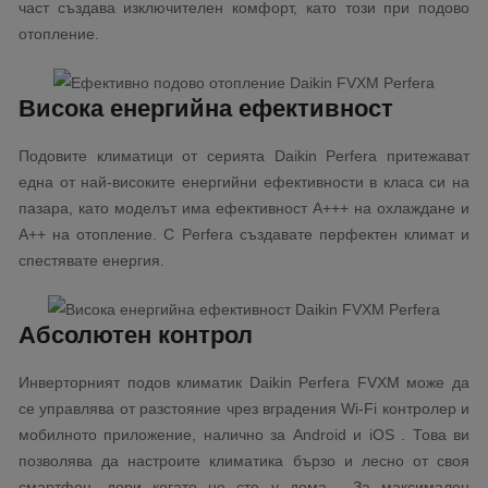
част създава изключителен комфорт, като този при подово
отопление.
Висока енергийна ефективност
Подовите климатици от серията Daikin Perfera притежават
една от най-високите енергийни ефективности в класа си на
пазара, като моделът има ефективност А+++ на охлаждане и
А++ на отопление. С Perfera създавате перфектен климат и
спестявате енергия.
Абсолютен контрол
Инверторният подов климатик Daikin Perfera FVXM може да
се управлява от разстояние чрез вградения Wi-Fi контролер и
мобилното приложение, налично за Android и iOS . Това ви
позволява да настроите климатика бързо и лесно от своя
смартфон, дори когато не сте у дома. За максимален