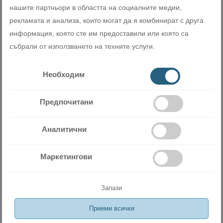
нашите партньори в областта на социалните медии,
рекламата и анализа, които могат да я комбинират с друга
Изключително тих
информация, която сте им предоставили или която са
събрали от използването на техните услуги.
Инверторните климатици Daikin Perfera се отличават с
изключително ниски нива на шум: 19 dB при работа в
Необходим
безшумен режим. Те са незаменими алтернативи за
отопление или охлаждане в спални, защото допринасят за
Предпочитани
ползотворна почивка и качествен сън. Серията използва нова
разработка на специално проектиран вентилатор, който
оптимизира въздушния поток и осигурява по-висока
Аналитични
енергийна ефективност при ниски нива на шум за
спокойствие и комфорт.
Маркетингови
Запази
Приеми всички
Miramax Clima
- Магазин за