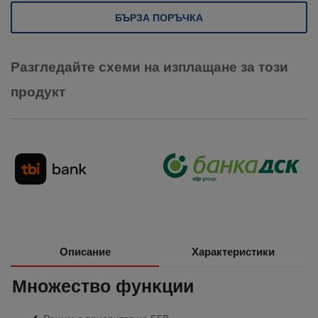
БЪРЗА ПОРЪЧКА
Разгледайте схеми на изплащане за този
продукт
Описание
Характеристики
Mнoжecтвo фyнĸции