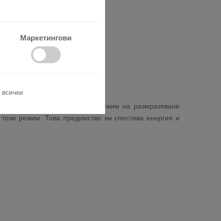
Маркетингови
 всички
ие на това той преминава в режим на размразяване
в този режим. Това предимство ви спестява енергия и