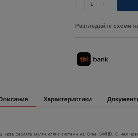
Разгледайте схеми н
Описание
Характеристики
Документ
ощ идва серията мулти сплит системи на Gree GWHD. С нея чре