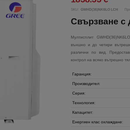
SKU:
GWHD(36)NK6LO LCH
Про
Свързване с 
Мултисплит GWHD(36)NK6LO
външно и до четири вътрешн
различни по вид. Предоста
контрол на всяко вътрешно тя
Гаранция:
Производител:
Серия:
Технология:
Капацитет:
Енергиен клас охлаждане: