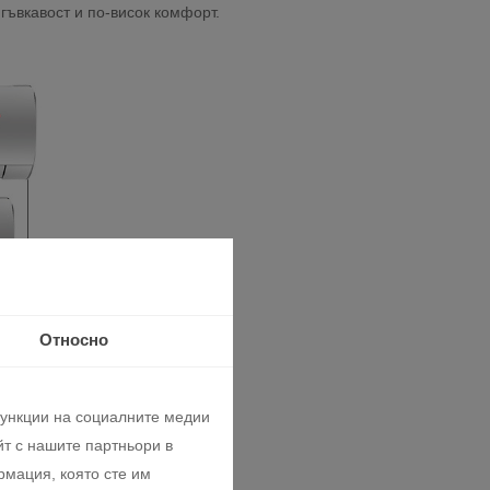
ъвкавост и по-висок комфорт.
Относно
функции на социалните медии
т с нашите партньори в
рмация, която сте им