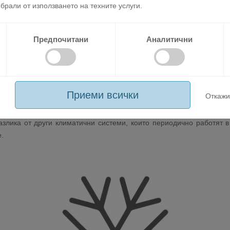
брали от използването на техните услуги.
Предпочитани
Аналитични
 размразяване
Приеми всички
Откажи
нология за разпознаване на образуването на скреж. Благодарен
разлика от други климатични системи, които периодично работят 
.