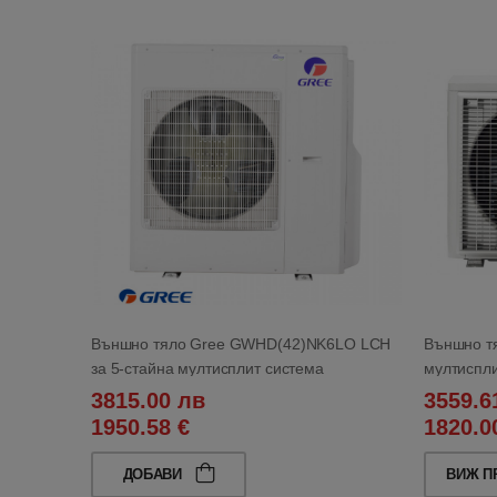
Външно тяло Gree GWHD(42)NK6LO LCH
Външно тя
за 5-стайна мултисплит система
мултиспли
3815.00 лв
3559.6
1950.58 €
1820.0
ДОБАВИ
ВИЖ П