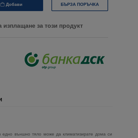
БЪРЗА ПОРЪЧКА
Добави
а изплащане за този продукт
и
з едно външно тяло може да климатизирате дома си