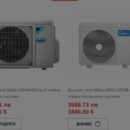
ло Daikin 2MXM40A за 2-стайна
Външно тяло Midea M5O-42FN8-
т система
стайна мултисплит система
1 лв
3598.73 лв
0 €
1840.00 €
РОДУКТА
ДОБАВИ