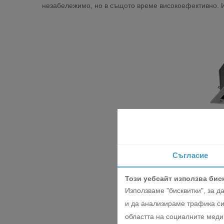
незабележимо, но в същото време високоефективно. И
Съгласие
Този уебсайт използва бис
Използваме "бисквитки", за 
и да анализираме трафика си
областта на социалните медии