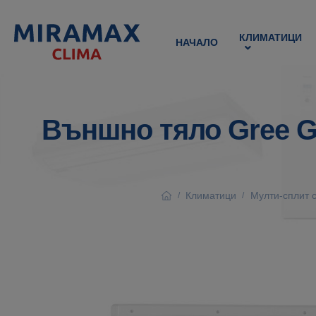
КЛИМАТИЦИ
НАЧАЛО
Външно тяло Gree G
Климатици
Мулти-сплит 
/
/