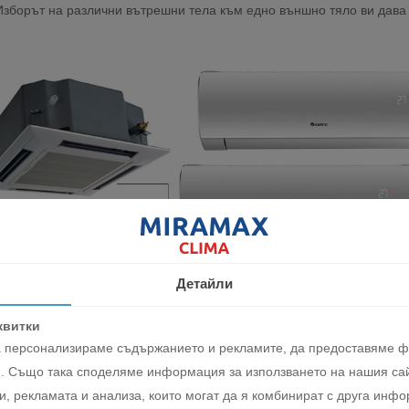
зборът на различни вътрешни тела към едно външно тяло ви дава г
Детайли
квитки
да персонализираме съдържанието и рекламите, да предоставяме 
. Също така споделяме информация за използването на нашия сай
, рекламата и анализа, които могат да я комбинират с друга инфо