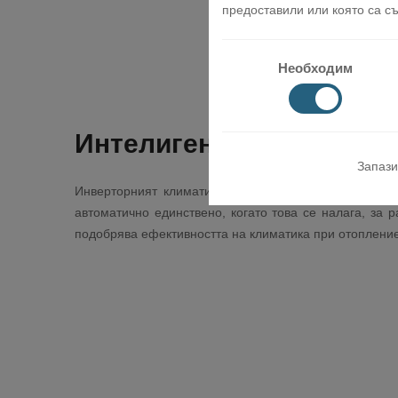
предоставили или която са съ
Необходим
Интелигентен режим на
Запази
Инверторният климатик Gree GWHD разполага с тех
автоматично единствено, когато това се налага, за 
подобрява ефективността на климатика при отопление