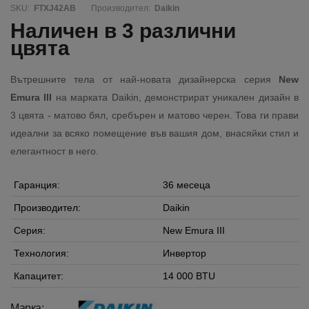
SKU:
FTXJ42AB
Производител:
Daikin
Наличен в 3 различни
цвята
Вътрешните тела от най-новата дизайнерска серия
New
Emura III
на марката Daikin, демонстрират уникален дизайн в
3 цвята - матово бял, сребърен и матово черен. Това ги прави
идеални за всяко помещение във вашия дом, внасяйки стил и
елегантност в него.
Гаранция:
36 месеца
Производител:
Daikin
Серия:
New Emura III
Технология:
Инвертор
Капацитет:
14 000 BTU
Марка: