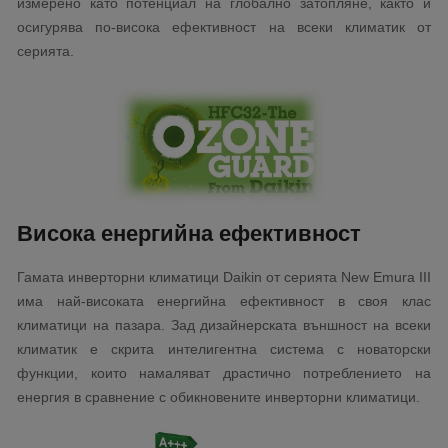
измерено като потенциал на глобално затопляне, както и
осигурява по-висока ефективност на всеки климатик от
серията.
Висока енергийна ефективност
Гамата инверторни климатици Daikin от серията New Emura III
има най-високата енергийна ефективност в своя клас
климатици на пазара. Зад дизайнерската външност на всеки
климатик е скрита интелигентна система с новаторски
функции, които намаляват драстично потреблението на
енергия в сравнение с обикновените инверторни климатици.