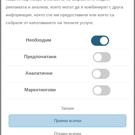
рекламата и анализа, които могат да я комбинират с друга
Изключително безшумната работа на всички инверторни
информация, която сте им предоставили или която са
климатици Daikin от серията New Emura III - 19dB(А) подсилва
още повече усещането за хармония. Тишината по време на
събрали от използването на техните услуги.
почивка или сън е изключително важна за вашето здраве.
Климатик Daikin Emura е създаден, за да се грижи за вашето
Необходим
спокойствие.
Предпочитани
Аналитични
Маркетингови
Запази
Miramax Clima
- Магазин за
Приеми всички
климатична и вентилационна
Откажи всички