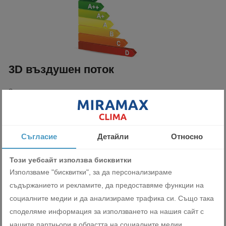
3D въздушен поток
За да гарантира еднаква температура в цялата стая,
системата за въздушен поток в три посоки на климатици
Daikin от серията New Emura III комбинира автоматично
хоризонтално и вертикално завъртане на жалузите. То
Съгласие
Детайли
Относно
създава равномерно разпределение на въздуха към ъглите
на стаята, дори в големи помещения.
Този уебсайт използва бисквитки
Използваме "бисквитки", за да персонализираме
съдържанието и рекламите, да предоставяме функции на
социалните медии и да анализираме трафика си. Също така
споделяме информация за използването на нашия сайт с
Безшумна работа
нашите партньори в областта на социалните медии,