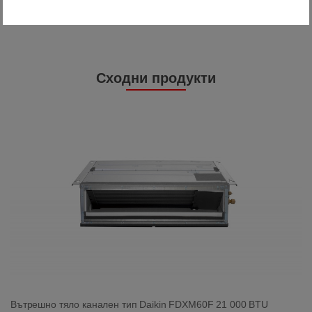
техника
Сходни продукти
Вътрешно тяло канален тип Daikin FDXM60F 21 000 BTU