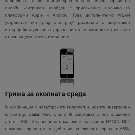
управляват от разстояние чрез нова безжична версия на
онлайн контролер, снабден с приложение, налично за
платформи Apple и Android. Това допълнително WLAN
устройство тип „plug and play“ разполага с интуитивен
интерфейс и улеснява управлението на всеки климатик както
от вашия дом, така и извън него.
Грижа за околната среда
В комбинация с новаторските технологии, новите инверторни
климатици Daikin New Emura III използват и нов хладилен
агент - R32. В сравнение с масово използвания R410A, R32
намалява вредното въздействие на околната среда с 68%,