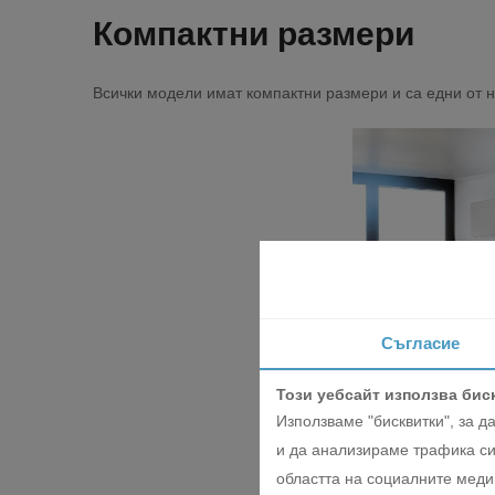
Компактни размери
Всички модели имат компактни размери и са едни от 
Съгласие
Този уебсайт използва бис
Използваме "бисквитки", за 
и да анализираме трафика си
областта на социалните медии