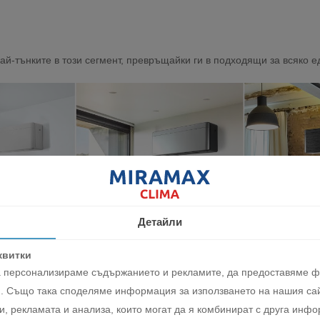
най-тънките в този сегмент, превръщайки ги в подходящи за всяко
Детайли
квитки
да персонализираме съдържанието и рекламите, да предоставяме 
. Също така споделяме информация за използването на нашия сай
, рекламата и анализа, които могат да я комбинират с друга инфо