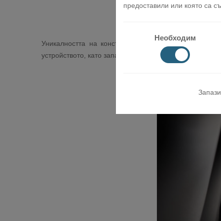
предоставили или която са съ
Необходим
Уникалността на конструкцията на вътрешното тял
устройството, като запазва неговия стилен външен ви
Запази