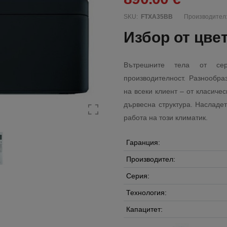
SKU:
FTXA35BB
Производител
Избор от цве
Вътрешните тела от с
производителност. Разнообра
на всеки клиент – от класичес
дървесна структура. Насладе
работа на този климатик.
Гаранция:
Производител:
Серия:
Технология:
Капацитет: