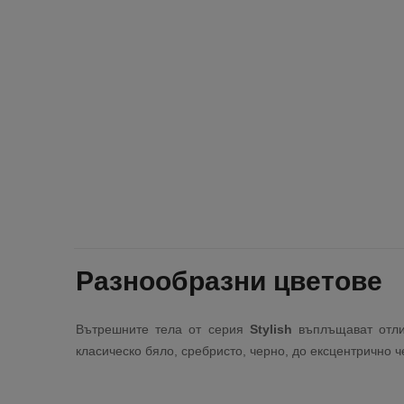
Разнообразни цветове
Вътрешните тела от серия
Stylish
въплъщават отлич
класическо бяло, сребристо, черно, до ексцентрично ч