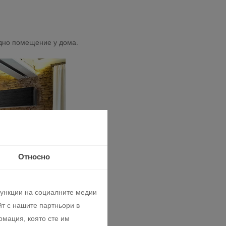
 едно помещение у дома.
Относно
функции на социалните медии
т с нашите партньори в
рмация, която сте им