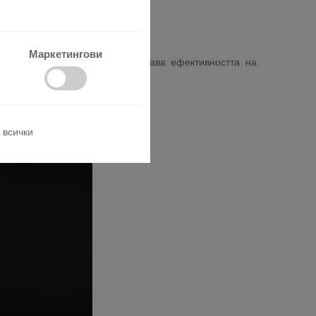
Маркетингови
корпуса – тази функция повишава ефективността на
 всички