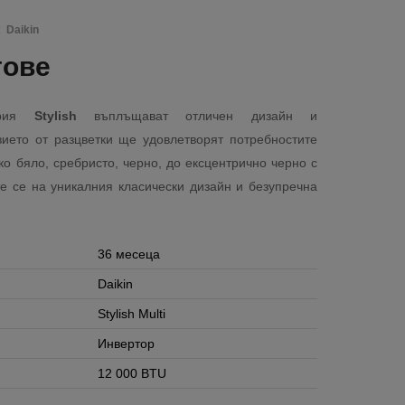
:
Daikin
тове
ерия
Stylish
въплъщават отличен дизайн и
зието от разцветки ще удовлетворят потребностите
ко бяло, сребристо, черно, до ексцентрично черно с
те се на уникалния класически дизайн и безупречна
36 месеца
Daikin
Stylish Multi
Инвертор
12 000 BTU