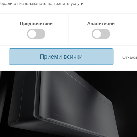
брали от използването на техните услуги.
Предпочитани
Аналитични
о е в предния панел, който при работа се движи паралелно с 
д.
Приеми всички
Откажи