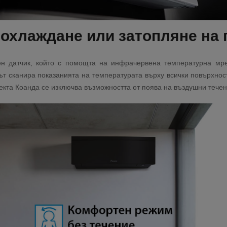
 охлаждане или затопляне на
ен датчик, който с помощта на инфрачервена температурна мр
ът сканира показанията на температурата върху всички повърхно
екта Коанда се изключва възможността от поява на въздушни тече