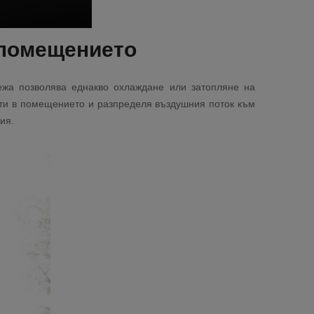
 помещението
ежа позволява еднакво охлаждане или затопляне на
сти в помещението и разпределя въздушния поток към
ния.