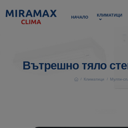
КЛИМАТИЦИ
НАЧАЛО
Вътрешно тяло стен
Климатици
Мулти-сп
/
/