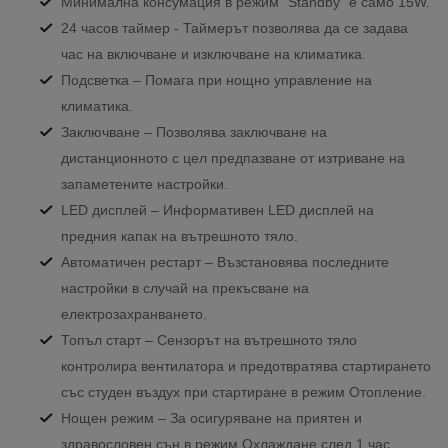
Минимална консумация в режим “Standby“ е само 15W.
24 часов таймер - Таймерът позволява да се задава
час на включване и изключване на климатика.
Подсветка – Помага при нощно управление на
климатика.
Заключване – Позволява заключване на
дистанционното с цел предпазване от изтриване на
запаметените настройки.
LED дисплей – Информативен LED дисплей на
предния капак на вътрешното тяло.
Автоматичен рестарт – Възстановява последните
настройки в случай на прекъсване на
електрозахранването.
Топъл старт – Сензорът на вътрешното тяло
контролира вентилатора и предотвратява стартирането
със студен въздух при стартиране в режим Отопление.
Нощен режим – За осигуряване на приятен и
здравословен сън в режим Охлаждане след 1 час