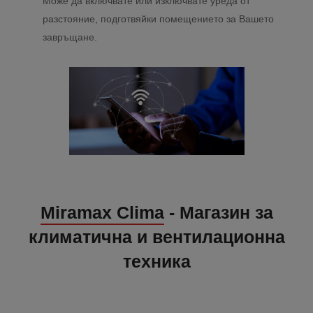
Може да включвате или изключвате уреда от
разстояние, подготвяйки помещението за Вашето
завръщане.
Miramax Clima
- Магазин за
климатична и вентилационна
техника