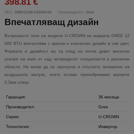
398.81 €
SKU:
GWH12UB-K6DNA4A
Производител:
Gree
Впечатляващ дизайн
Вътрешното тяло на модела U-CROWN на марката GREE 12
000 BTU впечатлява с красив и елегантен дизайн в сив цвят.
Формата и дизайнът му са плод на почти девет месечни
усилия на екип от над четиридесет специалисти в различни
области. Не може да се пропусне и плътното затваряне на
въздушната жалуза, което остава пренебрежимо малките
0,3мм отвор.
Гаранция:
36 месеца
Производител:
Gree
Серия:
U-CROWN
Технология:
Инвертор