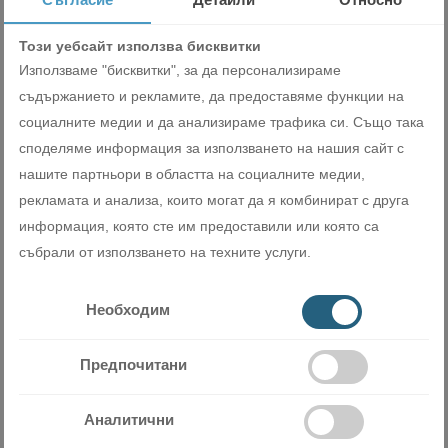
в режим Охлаждане.
Този уебсайт използва бисквитки
Самодиагностика – При повреда на климатика на
Използваме "бисквитки", за да персонализираме
дисплея автоматично се показва кодът на грешката.
съдържанието и рекламите, да предоставяме функции на
Самопочистване – След изключване на климатика в на
социалните медии и да анализираме трафика си. Също така
режим Охлаждане, вентилаторът на вътрешното тяло
споделяме информация за използването на нашия сайт с
продължава да работи известно време. Така се
нашите партньори в областта на социалните медии,
предотвратява натрупването на влага в
рекламата и анализа, които могат да я комбинират с друга
топлообменника и натрупването на мухъл и плесени в
информация, която сте им предоставили или която са
климатика.
събрали от използването на техните услуги.
Необходим
Предпочитани
Аналитични
Вентилатор на вътрешното тяло със 7 степени – Може