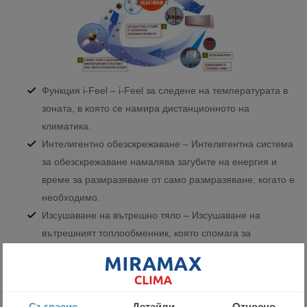
Функция i-Feel – i-Feel за следене на температурата в
зоната, в която се намира дистанционното на
климатика.
Интелигентно обезскрежаване – Интелигентна система
за обезскрежаване намалява загубите на енергия и
време за размразяване от само размразяване, когато е
необходимо.
Изсушаване на вътрешно тяло – Изсушаване на
вътрешният топлообменник, която спомага за
минимизирането на миризмите, които се образуват
през лятото.
Turbo режим за бързо климатизиране на помещението
– Максимално бързо достига зададената температура
Съгласие
Детайли
Относно