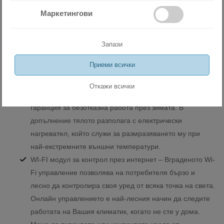
да избирате от супер ниска до Турбо режим.
Маркетингови
Насочване на въздушния поток – Ламелите на
вътрешното тяло могат да се насочват хоризонтално
или вертикално, за постигане на максимален комфорт
Запази
в помещението.
Приеми всички
Двойно-роторен компресор – Външното тяло на
климатика е оборудвано с висококачествен дву-
Откажи всички
стъпален компресор и три-редов топлообменник –
гаранция за безотказна работа през зимата. В
допълнение тялото разполага с електрически
нагревател, който служи за размразяването му при
най-екстремните външни температури.
WI-FI модул за контрол през интернет – Вграденото Wi-
Fi управление позволява на потребителя бързо и
лесно да контролира своя уред от всяка точка на света.
Онлайн управлението е най-лесния начин да следите
работата на Вашия климатик, когато не сте у дома.