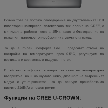
Всичко това се постига благодарение на двустъпалният G10
инверторен компресор, патентована технология на GREE, с
минимална работна честота 15Hz, както и благодарение на
външният триредов топлообменник с увеличена площ.
За да е пълен комфорта GREE, предлагат стъпка на
настройка на температурата през 0.5°С, регулируем по
вертикала и хоризонтала въздушен поток.
И тъй като комфортът е въпрос не само на температурно
възприятие, но и на шумово ниво, дизайнът на вътрешният
модул е усъвършенстван за да осигури пренебрежимо
ниските 21dB(A) в нощен режим.
Функции на GREE U-CROWN: