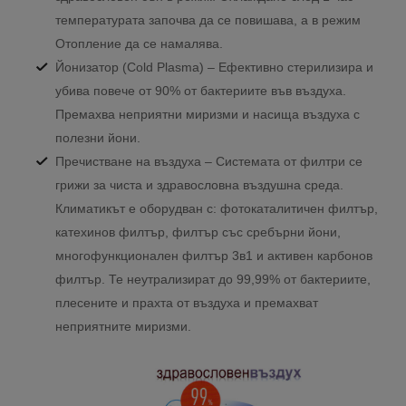
температурата започва да се повишава, а в режим
Отопление да се намалява.
Йонизатор (Cold Plasma) – Ефективно стерилизира и
убива повече от 90% от бактериите във въздуха.
Премахва неприятни миризми и насища въздуха с
полезни йони.
Пречистване на въздуха – Системата от филтри се
грижи за чиста и здравословна въздушна среда.
Климатикът е оборудван с: фотокаталитичен филтър,
катехинов филтър, филтър със сребърни йони,
многофункционален филтър 3в1 и активен карбонов
филтър. Те неутрализират до 99,99% от бактериите,
плесените и прахта от въздуха и премахват
неприятните миризми.