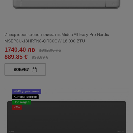
Инверторен стенен климатик Midea All Easy Pro Nordic
MSEPCU-18HRFN8-QRD0GW 18 000 BTU
1740.40 лв
1832.00 лв
889.85 €
936.69 €
ДОБАВИ
Wi-Fi управление
Хиперинвертор
Нов модел
- 5%