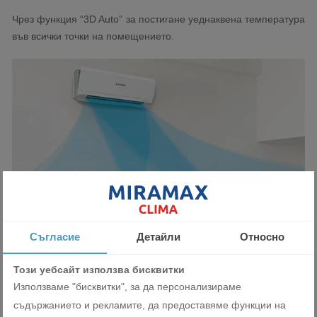
Чрез функция “3D Auto” за постигане уеднаквена температура
във всички точки на помещението.
Съгласие
Детайли
Относно
Този уебсайт използва бисквитки
Използваме "бисквитки", за да персонализираме
съдържанието и рекламите, да предоставяме функции на