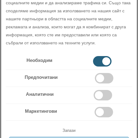
Алерген-деактивираща система
социалните медии и да анализираме трафика си. Също така
споделяме информация за използването на нашия сайт с
Тази система се задейства само с един бутон.
нашите партньори в областта на социалните медии,
рекламата и анализа, които могат да я комбинират с друга
информация, която сте им предоставили или която са
събрали от използването на техните услуги.
Необходим
Wi-Fi адаптор
(опция)
Предпочитани
С възможност за контролиране от смартфони и таблети.
Аналитични
Маркетингови
Запази