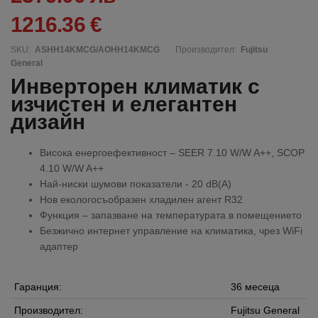
1216.36 €
SKU:
ASHH14KMCG/AOHH14KMCG
Производител:
Fujitsu
General
Инверторен климатик с
изчистен и елегантен
дизайн
Висока енергоефeктивност – SEER 7.10 W/W A++, SCOP
4.10 W/W A++
Най-ниски шумови показатели - 20 dB(A)
Нов екологосъобразен хладилен агент R32
Функция – запазване на температурата в помещението
Безжично интернет управление на климатика, чрез WiFi
адаптер
Гаранция:
36 месеца
Производител:
Fujitsu General