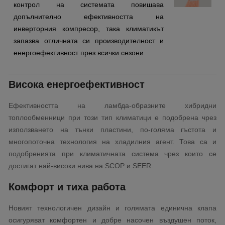
контрол на системата повишава
допълнително ефективността на
инверторния компресор, така климатикът
запазва отличната си производителност и
енергоефективност през всички сезони.
Висока енергоефективност
Ефективността на ламбда-образните хибридни
топлообменници при този тип климатици е подобрена чрез
използването на тънки пластини, по-голяма гъстота и
многопоточна технология на хладилния агент. Това са и
подобренията при климатичната система чрез които се
достигат най-високи нива на SCOP и SEER.
Комфорт и тиха работа
Новият технологичен дизайн и голямата единична клапа
осигуряват комфортен и добре насочен въздушен поток,