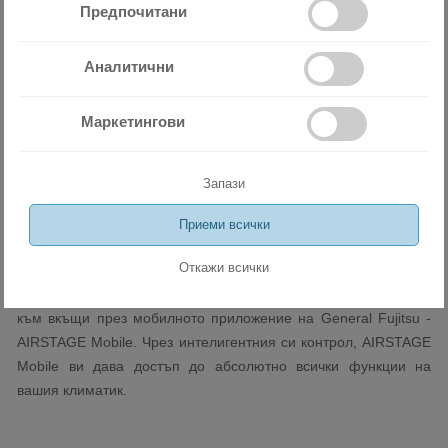
Предпочитани
климатикът от тази серия разполага с мощен режим. Той се
активира от бутон POWERFUL на дистанционното
Аналитични
управление. Активиран, режимът осигурява продължителна
работа на климатика с максимални въздушен поток и
развъртане на компресора. Това му позволява да работи с
Маркетингови
оптималния си капацитет, което води до по-бързо достигане
на зададената температура.
Запази
Wi-Fi управление през мобилен телефон
или таблет
Приеми всички
Откажи всички
Вграденият Wi-Fi модул позволява управлението на всички
функции на климатика дистанционно от офиса или на път
към вкъщи през мобилното приложение на General Fujitsu -
AIRSTAGE Mobile. Чрез интелигентния си контрол, AIRSTAGE
Mobile ви дава достъп до абсолютно всички функции на
вашия климатик.