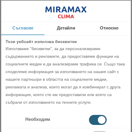
който достига до пода на помещението. Климатикът е лидер в
тишината си на работа спрямо други водещи марки от същия
клас. Серията предлага и опцията тих режим, който
позволява да се регулира и нивото на шум на външното тяло
Съгласие
Детайли
Относно
спрямо инсталационната среда.
Този уебсайт използва бисквитки
Икономичен режим на работа
Използваме "бисквитки", за да персонализираме
съдържанието и рекламите, да предоставяме функции на
Потребителят може да активира икономичен режим и ръчно
социалните медии и да анализираме трафика си. Също така
от бутон ECONOMY на дистанционното управление. При този
режим на работа климатикът ще намали разхода си на
споделяме информация за използването на нашия сайт с
електроенергия, както и изходящата мощност. Това е
нашите партньори в областта на социалните медии,
предпочитан режим за преходните периоди на отопление
рекламата и анализа, които могат да я комбинират с друга
(пролет и есен), но в студените зимни дни е препоръчително
информация, която сте им предоставили или която са
да бъде изключен, за да се използва пълната му ефективност.
събрали от използването на техните услуги.
Мощен режим на работа
Необходим
При нуждата от бързо климатизиране на помещението (бързо
охлаждане през лятото/ бързо затопляне през зимата),