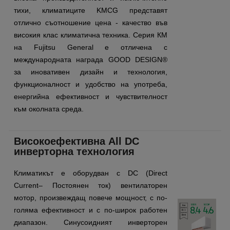
тихи, климатиците KMCG представят
отлично съотношение цена - качество във
високия клас климатична техника. Серия КМ
нa Fujitsu General е отличена с
международната награда GOOD DESIGN®
за иновативен дизайн и технология,
функционалност и удобство на употреба,
енергийна ефективност и чувствителност
към околната среда.
Високоефективна All DC
инверторна технология
Климатикът е оборудван с DC (Direct
Current– Постоянен ток) вентилаторен
мотор, произвеждащ повече мощност, с по-
голяма ефективност и с по-широк работен
диапазон. Синусоидният инверторен