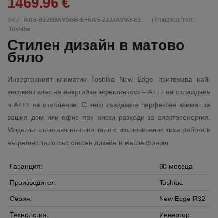
1469.96 €
SKU:
RAS-B22G3KVSGB-E+RAS-22J2AVSG-E1
Производител:
Toshiba
Стилен дизайн в матово
бяло
Инверторният климатик Toshiba New Edge притежава най-
високият клас на енергийна ефективност – A+++ на охлаждане
и A+++ на отопление. С него създавате перфектен климат за
вашия дом или офис при ниски разходи за електроенергия.
Моделът съчетава външно тяло с изключително тиха работа и
вътрешно тяло със стилен дизайн и матов финиш.
Гаранция:
60 месеца
Производител:
Toshiba
Серия:
New Edge R32
Технология:
Инвертор