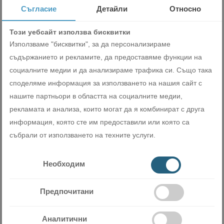
Грижа за околната среда
Съгласие
Детайли
Относно
Инверторният климатик Toshiba New Edge R32 използва най-
Този уебсайт използва бисквитки
иновативната технология с фреон R32 и покрива
Използваме "бисквитки", за да персонализираме
изискванията на F-GAS за намаляване на глобалното
съдържанието и рекламите, да предоставяме функции на
затопляне. Всеки климатик от серията се грижа не само за
социалните медии и да анализираме трафика си. Също така
вашия комфорт, но и за околната среда.
споделяме информация за използването на нашия сайт с
нашите партньори в областта на социалните медии,
рекламата и анализа, които могат да я комбинират с друга
информация, която сте им предоставили или която са
събрали от използването на техните услуги.
Мобилно приложение на Toshiba
Необходим
Благодарение на специално разработеното за целта
приложение Toshiba Home Design AR ви предоставя
възможността да се превърнете в дизайнери на собствения
Предпочитани
си дом. Само с няколко клика на телефона ще можете да
генерирате визуализация на стаята, в която искате да
Аналитични