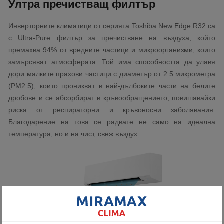
Ултра пречистващ филтър
Инверторните климатици от серията Toshiba New Edge R32 са
с Ultra-Pure филтър за пречистване на въздуха, който
премахва 94% от вредните частици и микроорганизми, които
замърсяват атмосферата. Той има способността да улавя
дори малките прахови частици с диаметър от 2.5 микрометра
(PM2.5), които проникват в най-дълбоките части на белите
дробове и се абсорбират в кръвообращението, повишавайки
риска от респираторни и кръвоносни заболявания.
Благодарение на това се радвате не само на идеална
температура, но и на чист, свеж въздух.