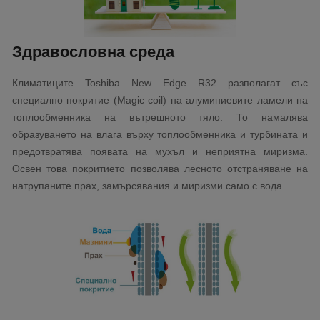
Здравословна среда
Климатиците Toshiba New Edge R32 разполагат със
специално покритие (Magic coil) на алуминиевите ламели на
топлообменника на вътрешното тяло. То намалява
образуването на влага върху топлообменника и турбината и
предотвратява появата на мухъл и неприятна миризма.
Освен това покритието позволява лесното отстраняване на
натрупаните прах, замърсявания и миризми само с вода.