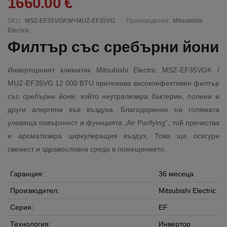
1660.00 €
SKU:
MSZ-EF35VGKW+MUZ-EF35VG
Производител:
Mitsubishi
Electric
Филтър със сребърни йони
Инверторният климатик Mitsubishi Electric MSZ-EF35VGK /
MUZ-EF35VG 12 000 BTU притежава високоефективен филтър
със сребърни йони, който неутрализира бактерии, полени и
други алергени във въздуха. Благодарение на голямата
улавяща повърхност и функцията „Air Purifying”, той пречиства
и ароматизира циркулиращия въздух. Това ще осигури
свежест и здравословна среда в помещението.
Гаранция:
36 месеца
Производител:
Mitsubishi Electric
Серия:
EF
Технология:
Инвертор