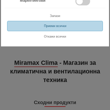
Маркетингови
Запази
Приеми всички
Откажи всички
Miramax Clima
- Магазин за
климатична и вентилационна
техника
Сходни продукти