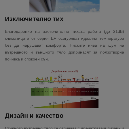
Изключително тих
Благодарение на изключително тихата работа (до 21dB)
климатиците от серия EF осигуряват идеална температура
без да нарушават комфорта. Ниските нива на шум на
вътрешното и външното тяло допринасят за ползотворна
почивка и спокоен сън.
Дизайн и качество
Стилното вътрешно тяло се отличава с впечатляващ дизайн и