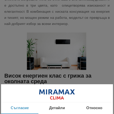
е достъпно в три цвята, като олицетворява изисканост и
елегантност. В комбинация с ниската консумация на енергия
и тихият, но мощен режим на работа, моделът се превръща в
най-добрият избор за всеки интериор.
Висок енергиен клас с грижа за
околната среда
Инверторният климатик Mitsubishi Electric серия EF е с висок
енергиен клас на охлаждане - А+++ и отопление – А++. Това
се осъществява благодарение на новата технология с фреон
Съгласие
Детайли
Относно
R32, който има почти 3 пъти по-нисък потенциал на глобално