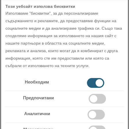
затопляне. Така поддържате перфектната температура с
Този уебсайт използва бисквитки
грижа за околната среда и същевременно спестявате от
Използваме "бисквитки", за да персонализираме
разходи за електричество.
съдържанието и рекламите, да предоставяме функции на
социалните медии и да анализираме трафика си. Също така
споделяме информация за използването на нашия сайт с
нашите партньори в областта на социалните медии,
рекламата и анализа, които могат да я комбинират с друга
информация, която сте им предоставили или която са
събрали от използването на техните услуги.
Седмичен таймер
Необходим
Перфектният климат вкъщи или в офиса се постига бързо и
лесно само с една настройка, благодарение на функцията
Предпочитани
“Седмичен таймер”. Той позволява да настроите желаните
температури и време за стартиране / спиране на работата
Аналитични
чрез обособените на дистанционното бутони. По този начин
няма да се налага постоянно да регулирате температурата,
като едновременно с това пестите електроенергия.