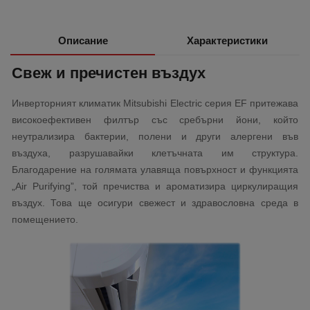
Описание
Характеристики
Свеж и пречистен въздух
Инверторният климатик Mitsubishi Electric серия EF притежава
високоефективен филтър със сребърни йони, който
неутрализира бактерии, полени и други алергени във
въздуха, разрушавайки клетъчната им структура.
Благодарение на голямата улавяща повърхност и функцията
„Air Purifying”, той пречиства и ароматизира циркулиращия
въздух. Това ще осигури свежест и здравословна среда в
помещението.