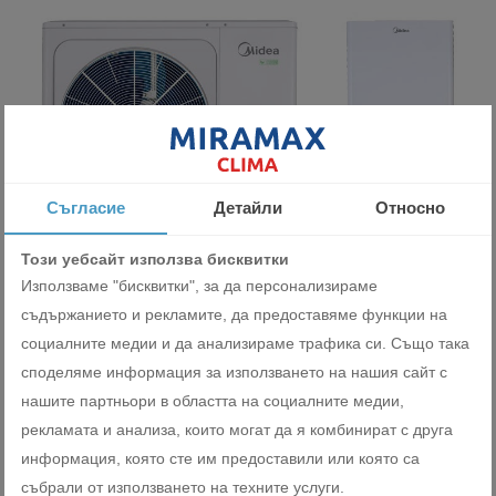
Съгласие
Детайли
Относно
Този уебсайт използва бисквитки
Използваме "бисквитки", за да персонализираме
Трифазна термопомпа Midea M-Thermal Arctic HB-
съдържанието и рекламите, да предоставяме функции на
A160/CD30GN8-B+MHA-V16W/D2RN8-B
социалните медии и да анализираме трафика си. Също така
10590.00 лв
споделяме информация за използването на нашия сайт с
5414.58 €
нашите партньори в областта на социалните медии,
рекламата и анализа, които могат да я комбинират с друга
ДОБАВИ
информация, която сте им предоставили или която са
събрали от използването на техните услуги.