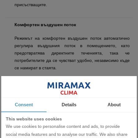
присъстващите.
Комфортен въздушен поток
Режимът на комфортен въздушен поток автоматично
регулира въздушния поток в помещението, като
предотвратява директните теченията, така че
потребителите да се чувстват удобно, независимо къде
се намират в стаята.
3D въздушен поток
Тази функция осигурява еднаква температура в цялата
Consent
Details
About
стая, с което се постига перфектно разпределение на
въздуха. Климатици Daikin, които разполагат с тази
This website uses cookies
опция, предоставят възможност да регулирате
We use cookies to personalise content and ads, to provide
въздушния поток в различни посоки – нагоре, надолу,
social media features and to analyse our traffic. We also share