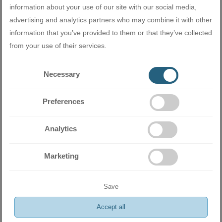
наляво или надясно. Настройването на въздушната
information about your use of our site with our social media,
струя се извършва или според предпочитанията на
advertising and analytics partners who may combine it with other
потребителите, или автоматично.
information that you’ve provided to them or that they’ve collected
from your use of their services.
Режим пълна мощност
Necessary
Режим пълна мощност ви позволява да отоплите или
охладите дадено помещение изключително бързо.
Preferences
Когато се достигне зададената температура,
климатизаторът автоматично превключва на нормален
режим на работа, за да се намали консумацията на
Analytics
електроенергия.
Marketing
Икономичен режим
Save
Позволява да се намали консумираната енергия с
което се предотвратява прекъсване на
Accept all
електрозахранването при много едновременно