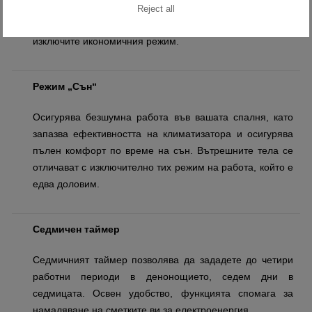
включени електрически уреди. Когато имате нужда от
Reject all
засилено охлаждане или отопление, просто можете да
изключите икономичния режим.
Режим „Сън“
Осигурява безшумна работа във вашата спалня, като
запазва ефективността на климатизатора и осигурява
пълен комфорт по време на сън. Вътрешните тела се
отличават с изключително тих режим на работа, който е
едва доловим.
Седмичен таймер
Седмичният таймер позволява да зададете до четири
работни периоди в денонощието, седем дни в
седмицата. Освен удобство, функцията спомага за
намаляване на сметките ви за електроенергия.