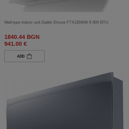
Wall type indoor unit Daikin Emura FTXJ25MW 9 000 BTU
1840.44 BGN
941.00 €
ADD