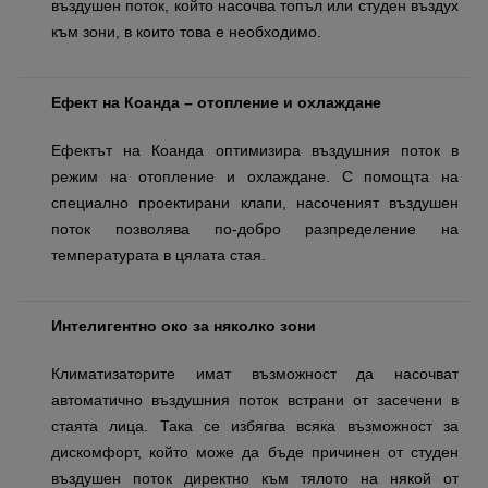
въздушен поток, който насочва топъл или студен въздух
към зони, в които това е необходимо.
Ефект на Коанда – отопление и охлаждане
Ефектът на Коанда оптимизира въздушния поток в
режим на отопление и охлаждане. С помощта на
специално проектирани клапи, насоченият въздушен
поток позволява по-добро разпределение на
температурата в цялата стая.
Интелигентно око за няколко зони
Климатизаторите имат възможност да насочват
автоматично въздушния поток встрани от засечени в
стаята лица. Така се избягва всяка възможност за
дискомфорт, който може да бъде причинен от студен
въздушен поток директно към тялото на някой от